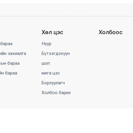
Хөл цэс
Холбоос
 бараа
Нүүр
ийн захиалга
Бүтээгдэхүүн
гын бараа
шоп
йн бараа
мега цэс
Борлуулагч
Холбоо барих