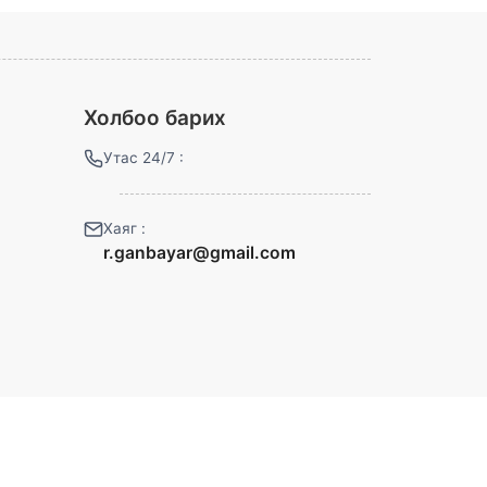
Холбоо барих
Утас 24/7 :
Хаяг :
r.ganbayar@gmail.com
Сошиал холбоос :