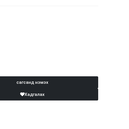
сагсанд нэмэх
Хадгалах