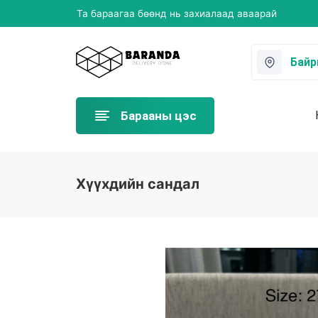
Ахуйн бараа хүргэлттэй боллоо
Та бараагаа бөөнд нь захиалаад аваарай
Ахуйн бараа хүргэлттэй боллоо
Та бараагаа бөөнд нь захиалаад аваарай
Бай
Барааны цэс
Хүүхдийн сандал