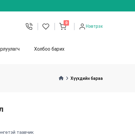
unread messages
0
Нэвтрэх
рлуулагч
Холбоо барих
Хүүхдийн бараа
л
өнгөтэй таавчик