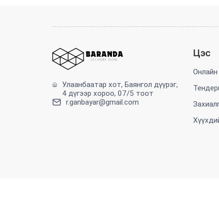
Цэс
Онлайн
Улаанбаатар хот, Баянгол дүүрэг,
Тендер
4 дүгээр хороо, 07/5 тоот
r.ganbayar@gmail.com
Захиал
Хүүхди
©2023 Baranda All rights reserved
Вэб сайтыг хөгжүүлсэн: Sodonsolution ХХК