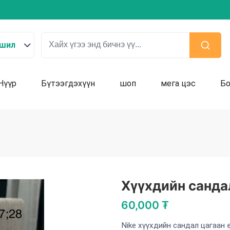
ршил
Нүүр
Бүтээгдэхүүн
шоп
мега цэс
Бо
Хүүхдийн санда
60,000 ₮
Nike хүүхдийн сандал цагаан 