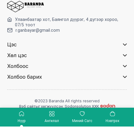
Улаанбаатар хот, Баянгол дүүрэг, 4 дүгээр хороо,
07/5 тоот
r.ganbayar@gmail.com
Цэс
Хөл цэс
Холбоос
Холбоо барих
©2023 Baranda All rights reserved
Вэб сайтыг хөгжүүлсэн: Sodonsolution ХХК
Сошиал холбоос :
Нүүр
Ангилал
Миний Сагс
Нэвтрэх