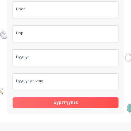
Овог
Нэр
Нууц үг
Нууц үг давтах
Бүртгүүлэх