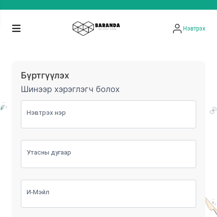
Нэвтрэх
Бүртгүүлэх
Шинээр хэрэглэгч болох
Нэвтрэх нэр
Утасны дугаар
И-Мэйл