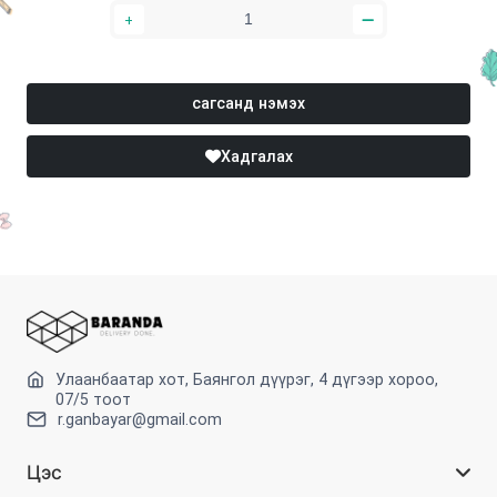
сагсанд нэмэх
Хадгалах
Улаанбаатар хот, Баянгол дүүрэг, 4 дүгээр хороо,
07/5 тоот
r.ganbayar@gmail.com
Цэс