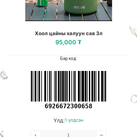
Хоол цайны халуун сав 3л
95,000 ₮
Бар код:
6926672300658
Үлд:
1 үлдсэн