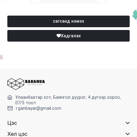
сагсанд нэмэх
Хадгалах
Улаанбаатар хот, Баянгол дүүрэг, 4 дүгээр хороо,
07/5 тоот
r.ganbayar@gmail.com
Цэс
Хөл цэс