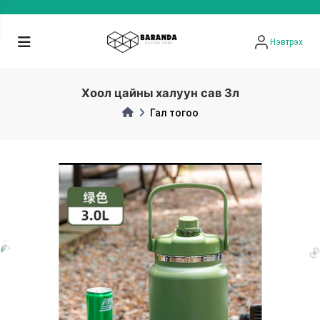
Нэвтрэх
Хоол цайны халуун сав 3л
Гал тогоо