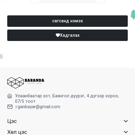
сагсанд нэмэх
Хадгалах
Улаанбаатар хот, Баянгол дүүрэг, 4 дүгээр хороо,
07/5 тоот
r.ganbayar@gmail.com
Цэс
Хөл цэс