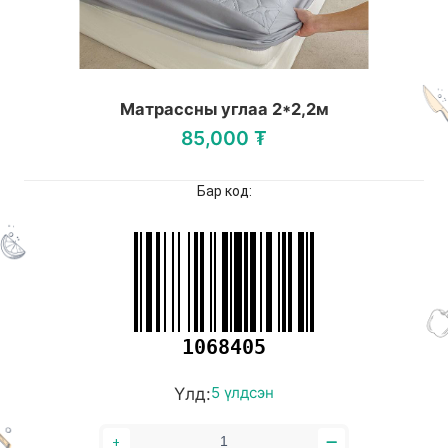
Матрассны углаа 2*2,2м
85,000 ₮
Бар код:
1068405
Үлд:
5 үлдсэн