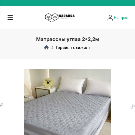
Нэвтрэх
Матрассны углаа 2*2,2м
Гэрийн тохижилт