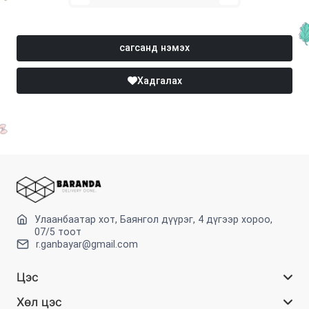
сагсанд нэмэх
Хадгалах
Улаанбаатар хот, Баянгол дүүрэг, 4 дүгээр хороо,
07/5 тоот
r.ganbayar@gmail.com
Цэс
Хөл цэс