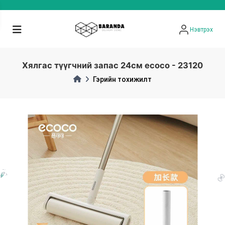
Нэвтрэх
Хялгас түүгчний запас 24см ecoco - 23120
Гэрийн тохижилт