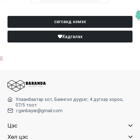
сагсанд нэмэх
Хадгалах
Улаанбаатар хот, Баянгол дүүрэг, 4 дүгээр хороо,
07/5 тоот
r.ganbayar@gmail.com
Цэс
Хөл цэс