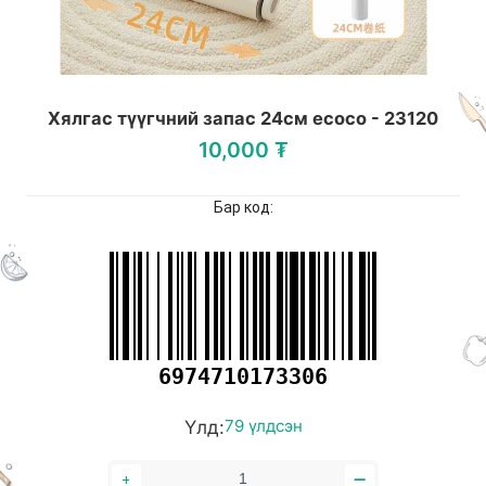
Хялгас түүгчний запас 24см ecoco - 23120
10,000 ₮
Бар код:
6974710173306
Үлд:
79 үлдсэн