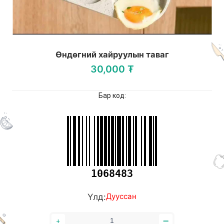
Өндөгний хайруулын таваг
30,000 ₮
Бар код:
1068483
Үлд:
Дууссан