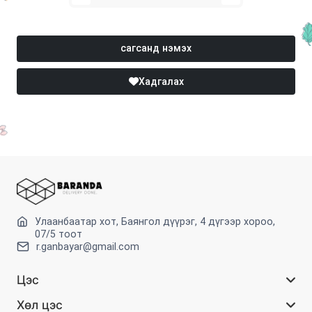
сагсанд нэмэх
Хадгалах
Улаанбаатар хот, Баянгол дүүрэг, 4 дүгээр хороо,
07/5 тоот
r.ganbayar@gmail.com
Цэс
Хөл цэс