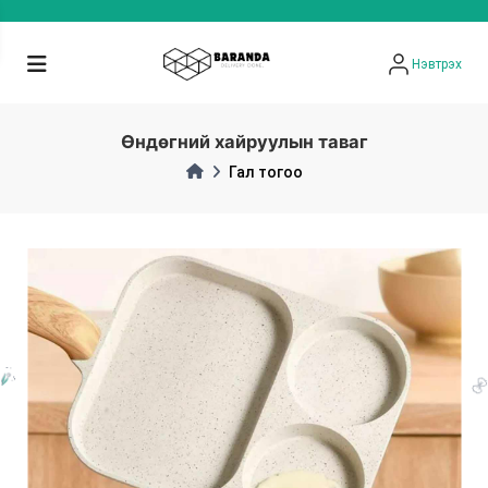
Нэвтрэх
Өндөгний хайруулын таваг
Гал тогоо