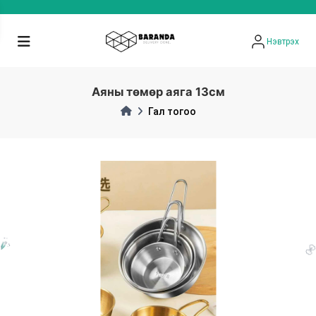
Нэвтрэх
Аяны төмөр аяга 13см
Гал тогоо