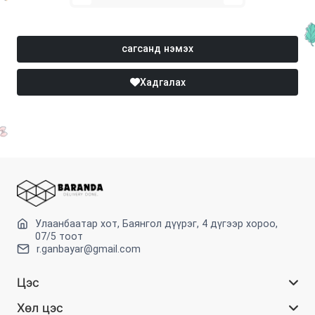
сагсанд нэмэх
Хадгалах
Улаанбаатар хот, Баянгол дүүрэг, 4 дүгээр хороо,
07/5 тоот
r.ganbayar@gmail.com
Цэс
Хөл цэс