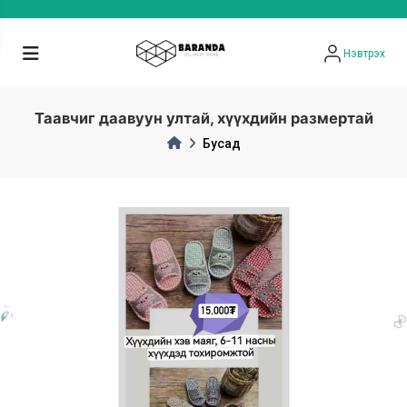
Нэвтрэх
Таавчиг даавуун ултай, хүүхдийн размертай
Бусад