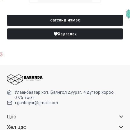
сагсанд нэмэх
Хадгалах
Улаанбаатар хот, Баянгол дүүрэг, 4 дүгээр хороо,
07/5 тоот
r.ganbayar@gmail.com
Цэс
Хөл цэс