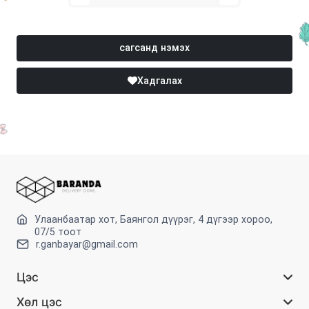
сагсанд нэмэх
Хадгалах
Улаанбаатар хот, Баянгол дүүрэг, 4 дүгээр хороо,
07/5 тоот
r.ganbayar@gmail.com
Цэс
Хөл цэс