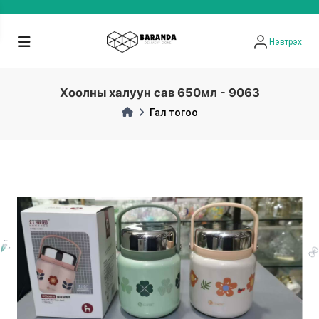
Нэвтрэх
Хоолны халуун сав 650мл - 9063
Гал тогоо