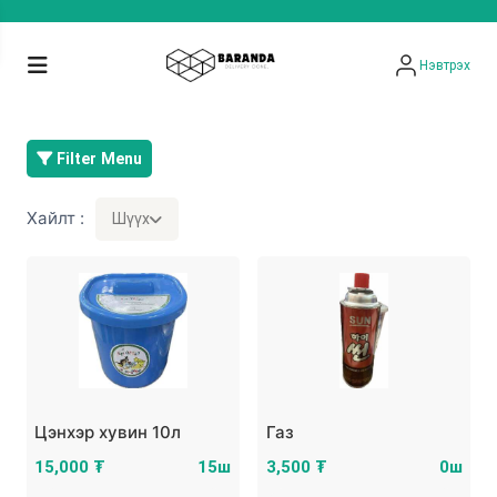
Нэвтрэх
Filter Menu
Хайлт :
Шүүх
Цэнхэр хувин 10л
Газ
15,000 ₮
15ш
3,500 ₮
0ш