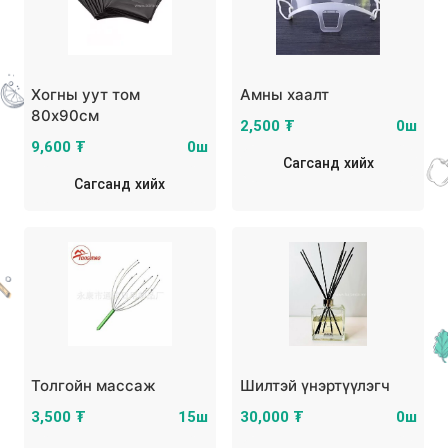
Хогны уут том
Амны хаалт
80х90см
2,500 ₮
0ш
9,600 ₮
0ш
Сагсанд хийх
Сагсанд хийх
Толгойн массаж
Шилтэй үнэртүүлэгч
3,500 ₮
15ш
30,000 ₮
0ш