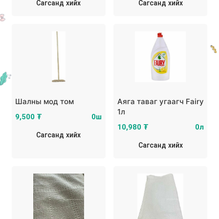
Сагсанд хийх
Сагсанд хийх
Шалны мод том
Аяга таваг угаагч Fairy
1л
9,500 ₮
0ш
10,980 ₮
0л
Сагсанд хийх
Сагсанд хийх