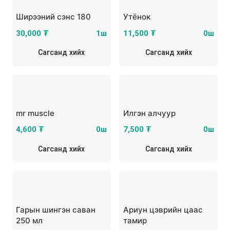
Ширээний сэнс 180
Утёнок
30,000 ₮
1ш
11,500 ₮
0ш
Сагсанд хийх
Сагсанд хийх
mr muscle
Илгэн алчуур
4,600 ₮
0ш
7,500 ₮
0ш
Сагсанд хийх
Сагсанд хийх
Гарын шингэн саван
Ариун цэврийн цаас
250 мл
тамир