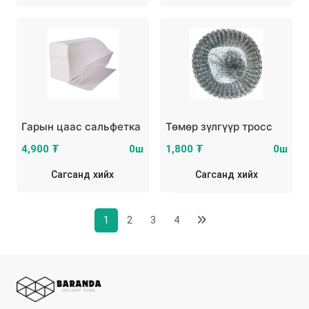
Гарын цаас сальфетка
Төмөр зүлгүүр тросс
4,900 ₮
0ш
1,800 ₮
0ш
Сагсанд хийх
Сагсанд хийх
1
2
3
4