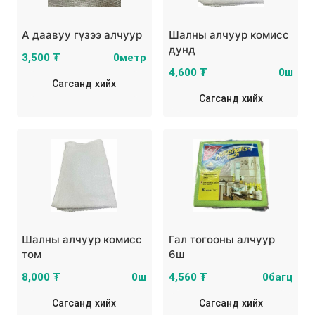
А даавуу гүзээ алчуур
Шалны алчуур комисс
дунд
3,500 ₮
0метр
4,600 ₮
0ш
Сагсанд хийх
Сагсанд хийх
Шалны алчуур комисс
Гал тогооны алчуур
том
6ш
8,000 ₮
0ш
4,560 ₮
0багц
Сагсанд хийх
Сагсанд хийх