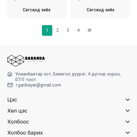
Сагсанд хийх
Сагсанд хийх
1
2
3
4
Улаанбаатар хот, Баянгол дүүрэг, 4 дүгээр хороо,
07/5 тоот
r.ganbayar@gmail.com
Цэс
Хөл цэс
Холбоос
Холбоо барих