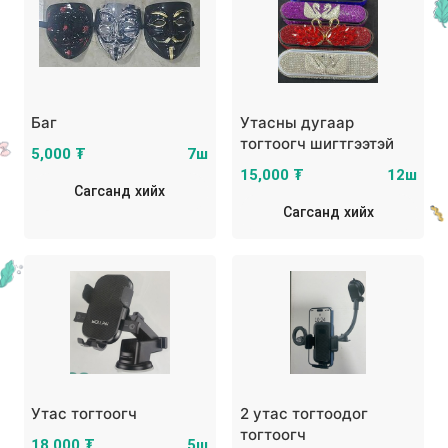
Баг
Утасны дугаар
тогтоогч шигтгээтэй
5,000 ₮
7ш
15,000 ₮
12ш
Сагсанд хийх
Сагсанд хийх
Утас тогтоогч
2 утас тогтоодог
тогтоогч
18,000 ₮
5ш