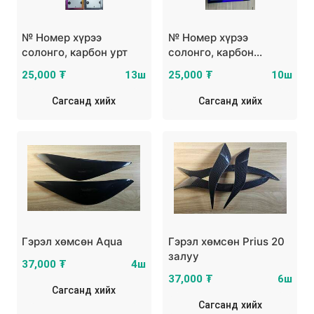
№ Номер хүрээ
№ Номер хүрээ
солонго, карбон урт
солонго, карбон
дөрвөлжин
25,000 ₮
13ш
25,000 ₮
10ш
Сагсанд хийх
Сагсанд хийх
Гэрэл хөмсөн Aqua
Гэрэл хөмсөн Prius 20
залуу
37,000 ₮
4ш
37,000 ₮
6ш
Сагсанд хийх
Сагсанд хийх