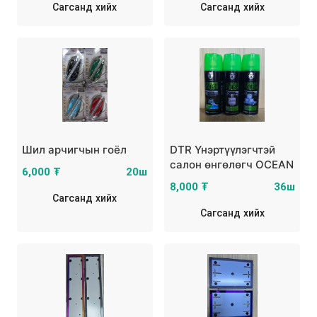
Сагсанд хийх
Сагсанд хийх
Шил арчигчын гоёл
DTR Үнэртүүлэгчтэй
салон өнгөлөгч OCEAN
6,000 ₮
20ш
8,000 ₮
36ш
Сагсанд хийх
Сагсанд хийх