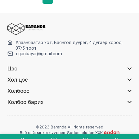
Улаанбаатар хот, Баянгол дүүрэг, 4 дүгээр хороо,
07/5 тоот
r.ganbayar@gmail.com
Цэс
Хөл цэс
Холбоос
Холбоо барих
©2023 Baranda All rights reserved
Вэб сайтыг хөгжүүлсэн: Sodonsolution ХХК
Сошиал холбоос :