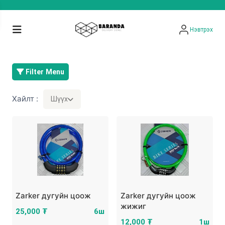
Нэвтрэх
Filter Menu
Хайлт :
Шүүх
Zarker дугуйн цоож
Zarker дугуйн цоож
жижиг
25,000 ₮
6ш
12,000 ₮
1ш