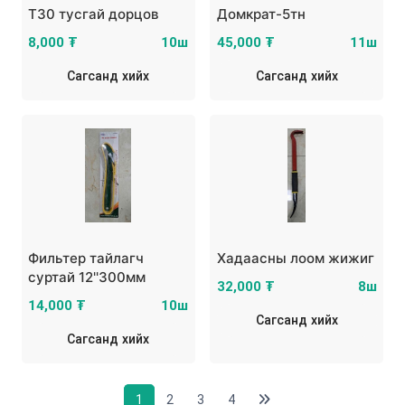
T30 тусгай дорцов
Домкрат-5тн
8,000 ₮
10ш
45,000 ₮
11ш
Сагсанд хийх
Сагсанд хийх
Фильтер тайлагч
Хадаасны лоом жижиг
суртай 12''300мм
32,000 ₮
8ш
14,000 ₮
10ш
Сагсанд хийх
Сагсанд хийх
1
2
3
4