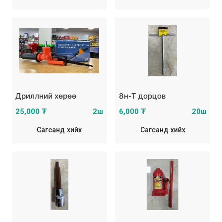
Дриллний хөрөө
8н-Т дорцов
25,000 ₮
2ш
6,000 ₮
20ш
Сагсанд хийх
Сагсанд хийх