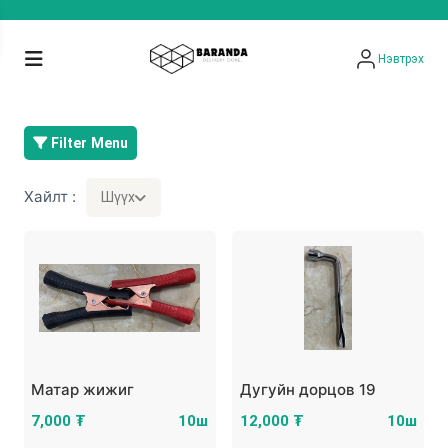
Нэвтрэх
Filter Menu
Хайлт :
Шүүх
Матар жижиг
Дугуйн дорцов 19
7,000 ₮
10ш
12,000 ₮
10ш