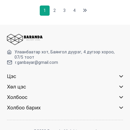
1
2
3
4
Улаанбаатар хот, Баянгол дүүрэг, 4 дүгээр хороо,
07/5 тоот
r.ganbayar@gmail.com
Цэс
Хөл цэс
Холбоос
Холбоо барих