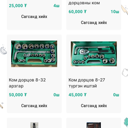
дорцовны ком
25,000 ₮
4ш
60,000 ₮
10ш
Сагсанд хийх
Сагсанд хийх
Ком дорцов 8-32
Ком дорцов 8-27
арзгар
түргэн иштэй
50,000 ₮
0ш
45,000 ₮
0ш
Сагсанд хийх
Сагсанд хийх