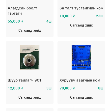
Алагдсан боолт
6н талт тусгайгийн ком
гаргагч
18,000 ₮
23ш
55,000 ₮
4ш
Сагсанд хийх
Сагсанд хийх
Шүүр тайлагч 901
Хуруувч авагчын ком
12,000 ₮
3ш
70,000 ₮
8ш
Сагсанд хийх
Сагсанд хийх