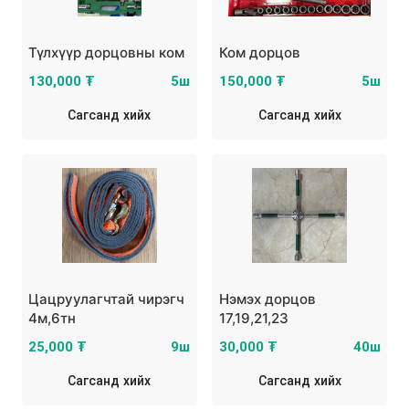
Түлхүүр дорцовны ком
Ком дорцов
130,000 ₮
5ш
150,000 ₮
5ш
Сагсанд хийх
Сагсанд хийх
Цацруулагчтай чирэгч
Нэмэх дорцов
4м,6тн
17,19,21,23
25,000 ₮
9ш
30,000 ₮
40ш
Сагсанд хийх
Сагсанд хийх